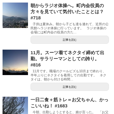
朝からラジオ体操へ。町内会役員の
方々を見ていて気付いたこととは？
#718
子供は夏休み。朝から子ども達を連れて、近所の公
民館へラジオ体操に行っています。 ラジオ体操の
会場には町内会の役員の方た...
記事を読む
11月。スーツ着てネクタイ締めて出
勤。サラリーマンとしての誇り。
#816
11月です。職場のクールビズも10月まで終わり、
半年ぶりにネクタイを着用しての出勤です。 ネク
タイは、朝から付ける時間...
記事を読む
一日二食＋筋トレ＝お父ちゃん、かっ
こいいね！ #1683
今朝、出勤しようとすると、娘が言った。 「お父