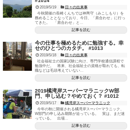
#1014
2019/5/19
日々の出来事
今秋開催の長崎くんちでは神輿守（みこしもり）を
務めることとなっており、今日、「肩合わせ」に行っ
てきた。 「肩合わせ」と...
記事を読む
今の仕事を極めるために勉強する。幸
せのひとつのカタチ。 #1013
2019/5/18
日々の出来事
社会福祉士の国家試験に向け、専門学校通信課程で
勉強中だ。 将来、社会福祉士の資格が取れても、転
職などは毛頭考えていない...
記事を読む
2019橘湾岸スーパーマラニックW部
門、申し込む？やめておく？ #1012
2019/5/17
橘湾岸スーパーマラニック
今年の秋に開催される橘湾岸スーパーマラニック、
W部門の申し込み期限が迫っている。 実は、まだ迷
っている。 出場...
記事を読む