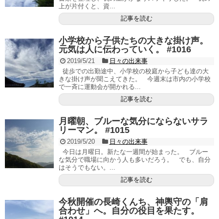
上が片付くと、資...
記事を読む
小学校から子供たちの大きな掛け声。
元気は人に伝わっていく。 #1016
2019/5/21
日々の出来事
徒歩での出勤途中、小学校の校庭から子ども達の大
きな掛け声が聞こえてきた。 今週末は市内の小学校
で一斉に運動会が開かれる...
記事を読む
月曜朝、ブルーな気分にならないサラ
リーマン。 #1015
2019/5/20
日々の出来事
今日は月曜日。新たな一週間が始まった。 ブルー
な気分で職場に向かう人も多いだろう。 でも、自分
はそうでもない。...
記事を読む
今秋開催の長崎くんち、神輿守の「肩
合わせ」へ。自分の役目を果たす。