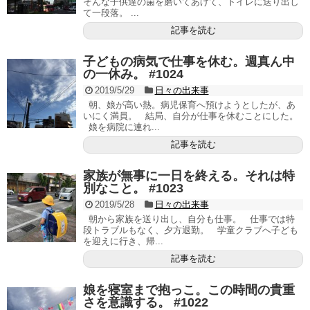
そんな子供達の歯を磨いてあげて、トイレに送り出し
て一段落。 ...
記事を読む
子どもの病気で仕事を休む。週真ん中
の一休み。 #1024
2019/5/29
日々の出来事
朝、娘が高い熱。病児保育へ預けようとしたが、あ
いにく満員。 結局、自分が仕事を休むことにした。
娘を病院に連れ...
記事を読む
家族が無事に一日を終える。それは特
別なこと。 #1023
2019/5/28
日々の出来事
朝から家族を送り出し、自分も仕事。 仕事では特
段トラブルもなく、夕方退勤。 学童クラブへ子ども
を迎えに行き、帰...
記事を読む
娘を寝室まで抱っこ。この時間の貴重
さを意識する。 #1022