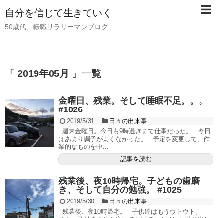
自分を信じて生きていく
50歳代、転職サラリーマンブログ
「 2019年05月 」一覧
金曜日、残業。そして睡眠不足。。。
#1026
2019/5/31
日々の出来事
週末金曜日。今日も9時過ぎまで仕事だった。 今日
はあまり調子がよくなかった。 予定を変更して、作
業的なものを中...
記事を読む
残業後、夜10時帰宅。子どもの歯磨
き、そして自分の勉強。 #1025
2019/5/30
日々の出来事
残業後、夜10時帰宅。 子供達はもうウトウト。