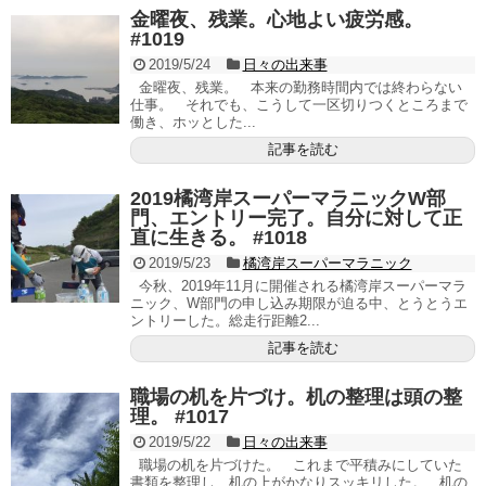
金曜夜、残業。心地よい疲労感。
#1019
2019/5/24
日々の出来事
金曜夜、残業。 本来の勤務時間内では終わらない
仕事。 それでも、こうして一区切りつくところまで
働き、ホッとした...
記事を読む
2019橘湾岸スーパーマラニックW部
門、エントリー完了。自分に対して正
直に生きる。 #1018
2019/5/23
橘湾岸スーパーマラニック
今秋、2019年11月に開催される橘湾岸スーパーマラ
ニック、W部門の申し込み期限が迫る中、とうとうエ
ントリーした。総走行距離2...
記事を読む
職場の机を片づけ。机の整理は頭の整
理。 #1017
2019/5/22
日々の出来事
職場の机を片づけた。 これまで平積みにしていた
書類を整理し、机の上がかなりスッキリした。 机の