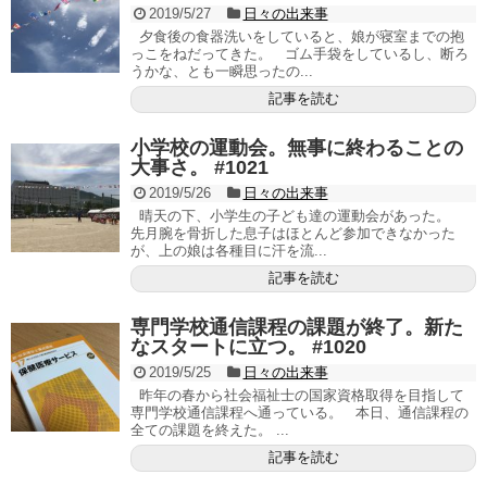
2019/5/27
日々の出来事
夕食後の食器洗いをしていると、娘が寝室までの抱
っこをねだってきた。 ゴム手袋をしているし、断ろ
うかな、とも一瞬思ったの...
記事を読む
小学校の運動会。無事に終わることの
大事さ。 #1021
2019/5/26
日々の出来事
晴天の下、小学生の子ども達の運動会があった。
先月腕を骨折した息子はほとんど参加できなかった
が、上の娘は各種目に汗を流...
記事を読む
専門学校通信課程の課題が終了。新た
なスタートに立つ。 #1020
2019/5/25
日々の出来事
昨年の春から社会福祉士の国家資格取得を目指して
専門学校通信課程へ通っている。 本日、通信課程の
全ての課題を終えた。 ...
記事を読む