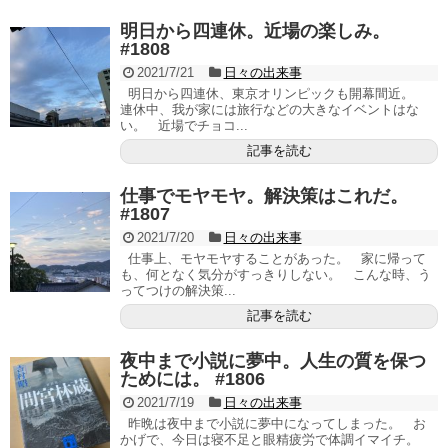
明日から四連休。近場の楽しみ。
#1808
2021/7/21
日々の出来事
明日から四連休、東京オリンピックも開幕間近。
連休中、我が家には旅行などの大きなイベントはな
い。 近場でチョコ...
記事を読む
仕事でモヤモヤ。解決策はこれだ。
#1807
2021/7/20
日々の出来事
仕事上、モヤモヤすることがあった。 家に帰って
も、何となく気分がすっきりしない。 こんな時、う
ってつけの解決策...
記事を読む
夜中まで小説に夢中。人生の質を保つ
ためには。 #1806
2021/7/19
日々の出来事
昨晩は夜中まで小説に夢中になってしまった。 お
かげで、今日は寝不足と眼精疲労で体調イマイチ。