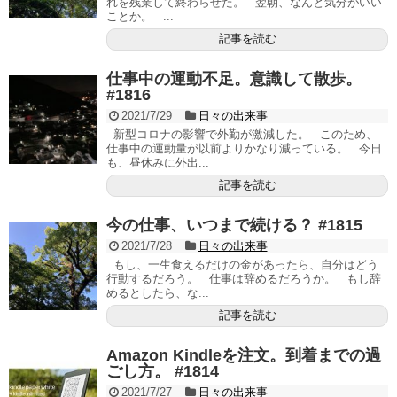
れを残業して終わらせた。 翌朝、なんと気分がいい
ことか。 ...
記事を読む
仕事中の運動不足。意識して散歩。
#1816
2021/7/29
日々の出来事
新型コロナの影響で外勤が激減した。 このため、
仕事中の運動量が以前よりかなり減っている。 今日
も、昼休みに外出...
記事を読む
今の仕事、いつまで続ける？ #1815
2021/7/28
日々の出来事
もし、一生食えるだけの金があったら、自分はどう
行動するだろう。 仕事は辞めるだろうか。 もし辞
めるとしたら、な...
記事を読む
Amazon Kindleを注文。到着までの過
ごし方。 #1814
2021/7/27
日々の出来事