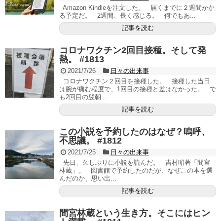
Amazon Kindleを注文した。 届くまでに２週間かか
る予定だ。 2週間、長く感じる。 何でもあ...
記事を読む
コロナワクチン2回目接種。そして発
熱。 #1813
2021/7/26
日々の出来事
コロナワクチン２回目を接種した。 接種した当日
は腕が痛む程度で、1回目の接種と差はなかった。 で
も2回目の翌朝...
記事を読む
この小説を予約したのはなぜ？嗚呼、
不思議。 #1812
2021/7/25
日々の出来事
先日、久しぶりに小説を読んだ。 吉村昭著「間宮
林蔵」。 図書館で予約したのだが、なぜこの本を選
んだのか、思い出...
記事を読む
間宮林蔵という生き方。そこにはヒン