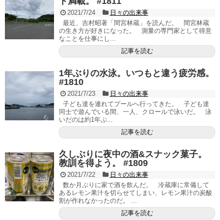
ト満載。 #1811
2021/7/24
日々の出来事
最近、吉村昭著「間宮林蔵」を読んだ。 間宮林蔵
の生き方が好きになった。 測量の専門家として得意
なことを仕事にし...
記事を読む
1年ぶりの水泳。いつもと違う疲労感。
#1810
2021/7/23
日々の出来事
子ども達を連れてプールへ行ってきた。 子ども達
同士で遊んでいる間、一人、クロールで泳いだ。 泳
いだのは約1年ぶ...
記事を読む
久しぶりに夜中の酒&スナック菓子。
教訓を得よう。 #1809
2021/7/22
日々の出来事
数か月ぶりに家で酒を飲んだ。 冷蔵庫に常備して
あるレモン果汁を切らせてしまい、レモン果汁の炭酸
割が作れなかったのだ。 ...
記事を読む