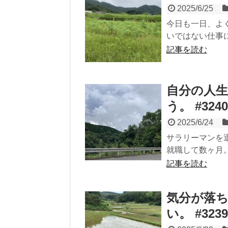
2025/6/25
今日も一日、よ
いではない仕事に
記事を読む
自分の人
う。 #3240
2025/6/24
サラリーマンを
就職して数ヶ月。
記事を読む
気分が落
い。 #3239