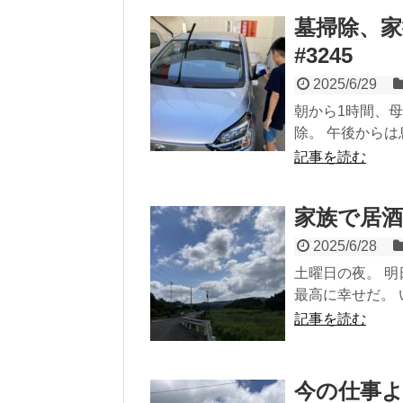
墓掃除、家
#3245
2025/6/29
朝から1時間、
除。 午後からは
記事を読む
家族で居酒屋
2025/6/28
土曜日の夜。 明
最高に幸せだ。 
記事を読む
今の仕事