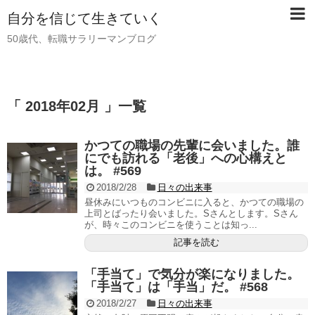
自分を信じて生きていく
50歳代、転職サラリーマンブログ
「 2018年02月 」一覧
かつての職場の先輩に会いました。誰
にでも訪れる「老後」への心構えと
は。 #569
2018/2/28
日々の出来事
昼休みにいつものコンビニに入ると、かつての職場の
上司とばったり会いました。Sさんとします。Sさん
が、時々このコンビニを使うことは知っ...
記事を読む
「手当て」で気分が楽になりました。
「手当て」は「手当」だ。 #568
2018/2/27
日々の出来事