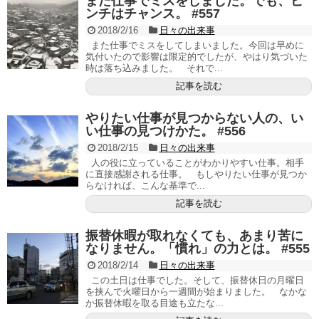
また仕事でミスをしました。でも、ピ
ンチはチャンス。 #557
2018/2/16
日々の出来事
また仕事でミスをしてしまいました。今回は早めに
気付いたので影響は限定的でしたが、やはり気づいた
時は落ち込みました。 それで...
記事を読む
やりたい仕事が見つからない人の、い
い仕事の見つけかた。 #556
2018/2/15
日々の出来事
人の役に立っていることがわかりやすい仕事。相手
に直接感謝される仕事。 もしやりたい仕事が見つか
らなければ、こんな基準で...
記事を読む
振替休暇が取れなくても、あまり苦に
なりません。「慣れ」の力とは。 #555
2018/2/14
日々の出来事
この土日は仕事でした。そして、振替休日の月曜日
を挟んで火曜日から一週間が始まりました。 なかな
か振替休暇を取る目途も立たな...