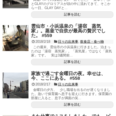
とGLAYのグロリアスが頭の中に流れてきて、そこか
ら一日、GLAY DAYと...
記事を読む
雲仙市・小浜温泉の「湯宿 蒸気
家」。蒸釜で自炊が最高の贅沢でし
た。 #559
2018/2/18
日々の出来事
,
飲食店・食べ物
この週末、雲仙市の小浜温泉に行きました。泊まっ
たのは「湯宿 蒸気家」。「蒸気屋」ではなく「蒸気
家」です。 実は3週間前...
記事を読む
家族で過ごす金曜日の夜。幸せは、
今、ここにある。 #558
2018/2/17
日々の出来事
金曜日の夕方。 少し職場を出るのが遅くなりまし
た。急いで保育園へ息子を迎えに行きます。保育園の
部屋に入ると、息子が満面の笑...
記事を読む