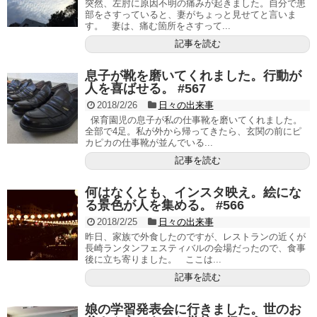
突然、左肘に原因不明の痛みが起きました。自分で患
部をさすっていると、妻がちょっと見せてと言いま
す。 妻は、痛む箇所をさすって...
記事を読む
息子が靴を磨いてくれました。行動が
人を喜ばせる。 #567
2018/2/26
日々の出来事
保育園児の息子が私の仕事靴を磨いてくれました。
全部で4足。私が外から帰ってきたら、玄関の前にピ
カピカの仕事靴が並んでいる...
記事を読む
何はなくとも、インスタ映え。絵にな
る景色が人を集める。 #566
2018/2/25
日々の出来事
昨日、家族で外食したのですが、レストランの近くが
長崎ランタンフェスティバルの会場だったので、食事
後に立ち寄りました。 ここは...
記事を読む
娘の学習発表会に行きました。世のお