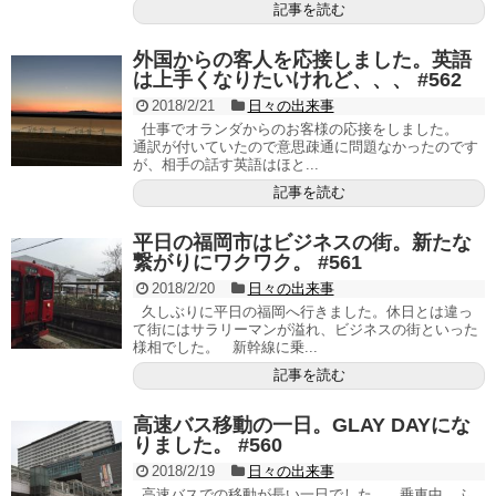
記事を読む
外国からの客人を応接しました。英語
は上手くなりたいけれど、、、 #562
2018/2/21
日々の出来事
仕事でオランダからのお客様の応接をしました。
通訳が付いていたので意思疎通に問題なかったのです
が、相手の話す英語はほと...
記事を読む
平日の福岡市はビジネスの街。新たな
繋がりにワクワク。 #561
2018/2/20
日々の出来事
久しぶりに平日の福岡へ行きました。休日とは違っ
て街にはサラリーマンが溢れ、ビジネスの街といった
様相でした。 新幹線に乗...
記事を読む
高速バス移動の一日。GLAY DAYにな
りました。 #560
2018/2/19
日々の出来事
高速バスでの移動が長い一日でした。 乗車中、ふ