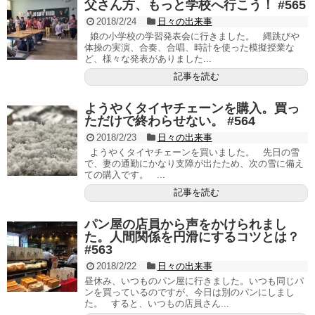
父さん方、もっと学校へ行こう！ #565
2018/2/24
日々の出来事
娘の小学校の学習発表会に行きました。 縄跳びや
体操の実演、合奏、合唱、時計を使った模擬授業な
ど、様々な発表がありました...
記事を読む
ようやくタイヤチェーンを購入。買っ
ただけで終わらせない。 #564
2018/2/23
日々の出来事
ようやくタイヤチェーンを買いました。 先日の雪
で、妻の通勤にかなり支障が出たため、次の雪に備え
ての購入です。 ...
記事を読む
パン屋の店員から声をかけられまし
た。人間関係を円滑にするコツとは？
#563
2018/2/22
日々の出来事
昼休み、いつものパン屋に行きました。いつも同じパ
ンを買っているのですが、今日は別のパンにしまし
た。 すると、いつもの店員さん...