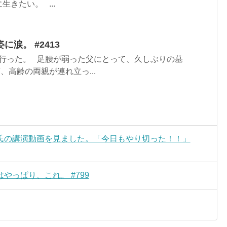
きたい。 ...
涙。 #2413
行った。 足腰が弱った父にとって、久しぶりの墓
、高齢の両親が連れ立っ...
氏の講演動画を見ました。「今日もやり切った！！」
やっぱり、これ。 #799