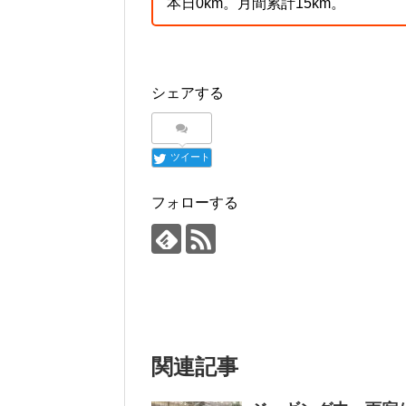
本日0km。月間累計15km。
シェアする
ツイート
フォローする
関連記事