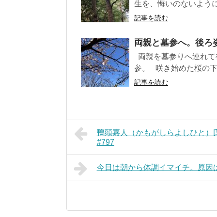
生を、悔いのないように生
記事を読む
両親と墓参へ。後ろ姿に
両親を墓参りへ連れて
参。 咲き始めた桜の下
記事を読む
鴨頭嘉人（かもがしらよしひと）
#797
今日は朝から体調イマイチ。原因は