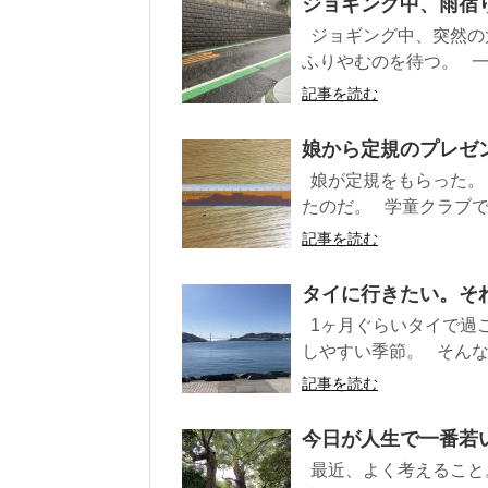
ジョギング中、雨宿り
ジョギング中、突然の
ふりやむのを待つ。 一人
記事を読む
娘から定規のプレゼン
娘が定規をもらった。
たのだ。 学童クラブでも
記事を読む
タイに行きたい。それ
1ヶ月ぐらいタイで過ご
しやすい季節。 そんな時
記事を読む
今日が人生で一番若い
最近、よく考えること