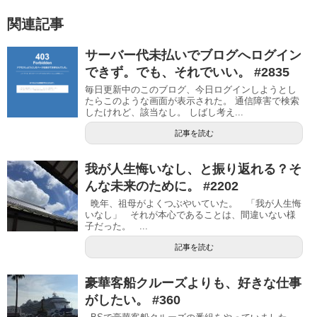
関連記事
サーバー代未払いでブログへログイン
できず。でも、それでいい。 #2835
毎日更新中のこのブログ、今日ログインしようとし
たらこのような画面が表示された。 通信障害で検索
したけれど、該当なし。 しばし考え...
記事を読む
我が人生悔いなし、と振り返れる？そ
んな未来のために。 #2202
晩年、祖母がよくつぶやいていた。 「我が人生悔
いなし」 それが本心であることは、間違いない様
子だった。 ...
記事を読む
豪華客船クルーズよりも、好きな仕事
がしたい。 #360