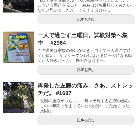
BSで豪華客船クルーズの番組をやっていました。
こういう番組を見ると、ああ自分も乗船してみたい
なあと思いましたが、よくよく自分を...
記事を読む
一人で過ごす土曜日。試験対策へ集
中。 #2964
この週末は家族の外出が続き、自宅で一人過ごす時
間が多い。 サラリーマン時代はたまに一人になる時
間が大好きだった。 昼休みは必ず一...
記事を読む
再発した左腕の痛み。さあ、ストレッ
チだ。 #1687
左腕の痛みがつらい。 時々出現する左腕の痛み。
この半年間は治まっていたのだが、また始まった。
原因は...
記事を読む