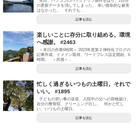
先日、パソコンのバックアップ操作を誤り、2日分
の更新データを消してしまった。 幸い致命的な被害
はなかった。 それでも...
記事を読む
楽しいことに存分に取り組める。環境
へ感謝。 #2463
＜本日の作業6時間＞ 2023年度第２弾特化ブログの
記事作成、ドメイン取得、ワードプレス設定開始、6
時間。 ＜所感＞...
記事を読む
忙しく過ぎるいつもの土曜日。それで
いい。 #1895
子どもの習い事の送迎、入院中の父への荷物届け、
自分の整骨院、クリーニング出し。 何かと忙し
い、いつもの土曜日。 ...
記事を読む