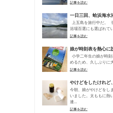
記事を読む
一日三回、蛤浜海水浴
上五島を旅行中だ。 
浴場百選にも選ばれてい
記事を読む
娘が時刻表を熱心に読
小学二年生の娘が時刻
めるため、久しぶりに大
記事を読む
やけどをしたけれど、
今朝、娘がやけどをし
いました。太ももに熱
連...
記事を読む