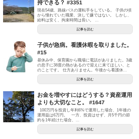
持できる？ #3351
現在54歳、路線バスの運転手をしている。 子供の頃
から憧れていた職業、決して嫌ではない。 しかし、
給料は安く、拘束時間は長い。 ...
記事を読む
子供が急病。看護休暇を取りました。
#15
昼休み中、保育園から職場に電話がありました。3歳
の息子に38度の熱があるので迎えに来てほしい、と
のことです。 仕方ありません。午後から看護休...
記事を読む
お金を増やすにはどうする？資産運用
よりも大切なこと。 #1647
100万円を投資し年利6%で運用した場合、1年後の
運用益は6万円。 一方、投資はせず、月5千円の節
約を1年続けた場合、...
記事を読む