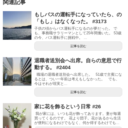
関連記事
もしバスの運転手になっていたら、の
「もし」はなくなった。 #3173
子供の頃からバス運転手になるのが夢だった。 で
も、事務職サラリーマンとして25年間働いた。 53歳
の今、バス運転手に挑戦中。 ...
記事を読む
退職者送別会へ出席。自らの意思で行
動する。 #2404
職場の退職者送別会へ出席した。 51歳で主賓にな
るとは、つい一年前は考えもしなかった。 でも、
今はそれが現実と...
記事を読む
家に花を飾るという日常 #26
我が家には、いつも花が飾ってあります。妻が毎週
買ってくるのです。 花より団子。花があるから生活
が便利になるわけでもなく、何か得するわけでも...