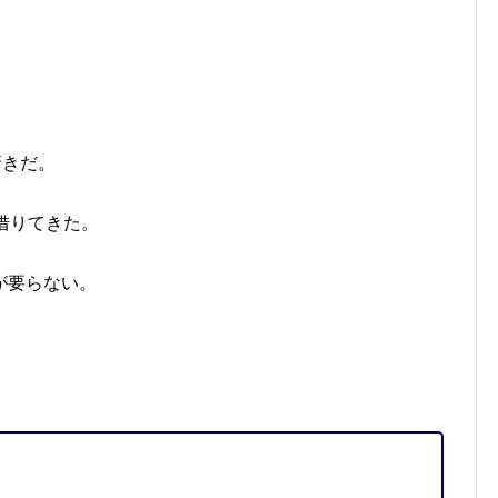
驚きだ。
借りてきた。
が要らない。