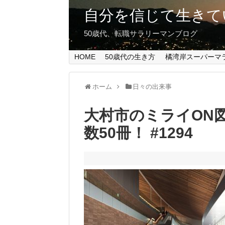
自分を信じて生きて
50歳代、転職サラリーマンブログ
HOME
50歳代の生き方
橘湾岸スーパーマ
ホーム
日々の出来事
大村市のミライON
数50冊！ #1294