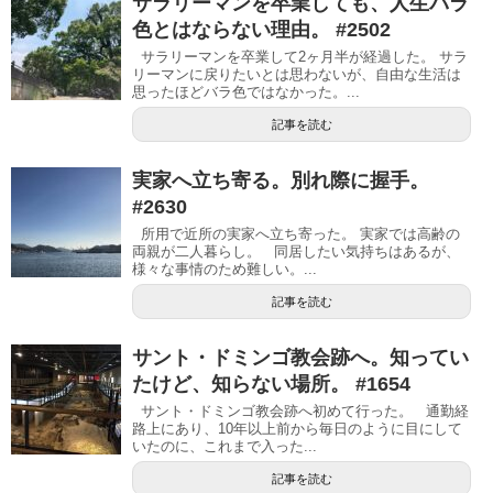
サラリーマンを卒業しても、人生バラ
色とはならない理由。 #2502
サラリーマンを卒業して2ヶ月半が経過した。 サラ
リーマンに戻りたいとは思わないが、自由な生活は
思ったほどバラ色ではなかった。...
記事を読む
実家へ立ち寄る。別れ際に握手。
#2630
所用で近所の実家へ立ち寄った。 実家では高齢の
両親が二人暮らし。 同居したい気持ちはあるが、
様々な事情のため難しい。...
記事を読む
サント・ドミンゴ教会跡へ。知ってい
たけど、知らない場所。 #1654
サント・ドミンゴ教会跡へ初めて行った。 通勤経
路上にあり、10年以上前から毎日のように目にして
いたのに、これまで入った...
記事を読む