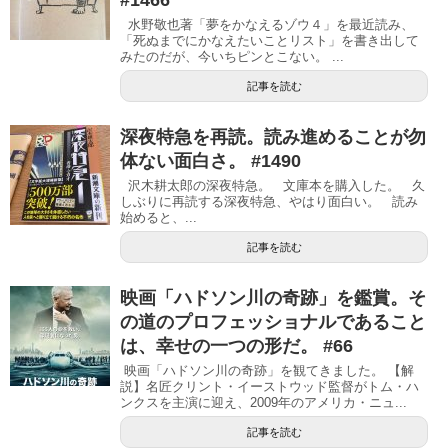
水野敬也著「夢をかなえるゾウ４」を最近読み、
「死ぬまでにかなえたいことリスト」を書き出して
みたのだが、今いちピンとこない。 ...
記事を読む
深夜特急を再読。読み進めることが勿
体ない面白さ。 #1490
沢木耕太郎の深夜特急。 文庫本を購入した。 久
しぶりに再読する深夜特急、やはり面白い。 読み
始めると、...
記事を読む
映画「ハドソン川の奇跡」を鑑賞。そ
の道のプロフェッショナルであること
は、幸せの一つの形だ。 #66
映画「ハドソン川の奇跡」を観てきました。 【解
説】名匠クリント・イーストウッド監督がトム・ハ
ンクスを主演に迎え、2009年のアメリカ・ニュ...
記事を読む