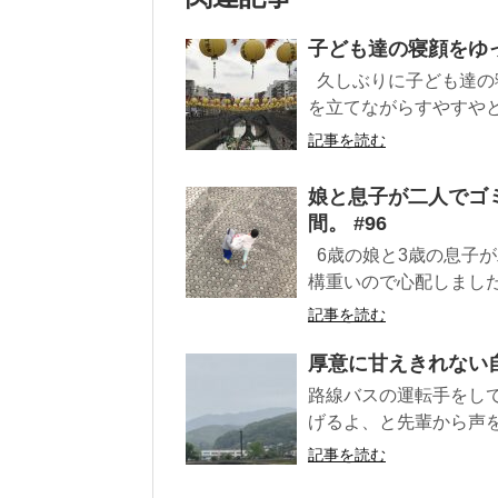
子ども達の寝顔をゆっ
久しぶりに子ども達の
を立てながらすやすやと
記事を読む
娘と息子が二人でゴ
間。 #96
6歳の娘と3歳の息子
構重いので心配しました
記事を読む
厚意に甘えきれない自
路線バスの運転手をし
げるよ、と先輩から声を
記事を読む