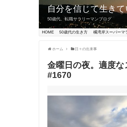
自分を信じて生きて
50歳代、転職サラリーマンブログ
HOME
50歳代の生き方
橘湾岸スーパーマ
ホーム
日々の出来事
金曜日の夜。適度な
#1670