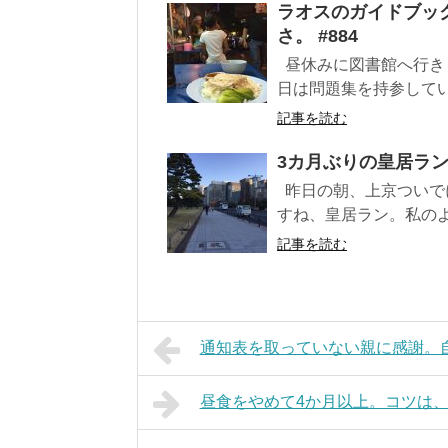
ラオスのガイドブッ
さ。 #884
昼休みに図書館へ行き
日は問題集を持参してい
記事を読む
3カ月ぶりの皇居ラン
昨日の朝、上京ついで
すね、皇居ラン。私のよ
記事を読む
通知表を取っていない親に感謝。自
昼食をやめて4か月以上。コツは、分