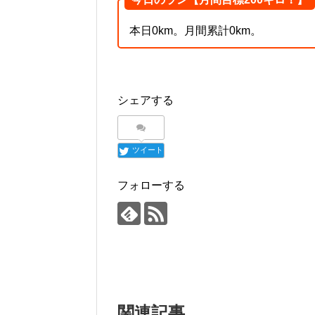
本日0km。月間累計0km。
シェアする
ツイート
フォローする
関連記事