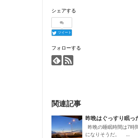
シェアする
ツイート
フォローする
関連記事
昨晩はぐっすり眠った
昨晩の睡眠時間は7時
になりそうだ。 ...