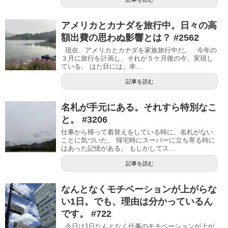
アメリカとカナダを旅行中。日々の高
額出費の思わぬ影響とは？ #2562
現在、アメリカとカナダを家族旅行中だ。 今年の
３月に旅行を計画し、それが５ケ月後の今、実現し
ている。 はた目には、幸...
記事を読む
名札が手元にある。それすら特別なこ
と。 #3206
仕事から帰って着替えをしている時に、名札がない
ことに気づいた。 帰宅時にスーパーに立ち寄る時に
はあった記憶がある。 もしかしてス...
記事を読む
なんとなくモチベーションが上がらな
い1日。でも、理由は分かっているん
です。 #722
今日は1日なんとなく仕事のモチベーションが上が