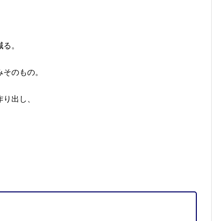
減る。
みそのもの。
作り出し、