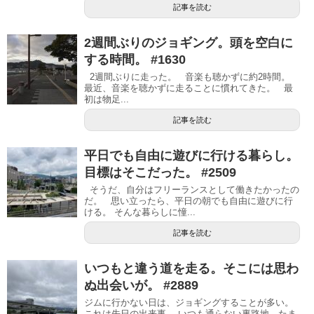
記事を読む
2週間ぶりのジョギング。頭を空白に
する時間。 #1630
2週間ぶりに走った。 音楽も聴かずに約2時間。
最近、音楽を聴かずに走ることに慣れてきた。 最
初は物足...
記事を読む
平日でも自由に遊びに行ける暮らし。
目標はそこだった。 #2509
そうだ、自分はフリーランスとして働きたかったの
だ。 思い立ったら、平日の朝でも自由に遊びに行
ける。 そんな暮らしに憧...
記事を読む
いつもと違う道を走る。そこには思わ
ぬ出会いが。 #2889
ジムに行かない日は、ジョギングすることが多い。
これは先日の出来事。 いつも通らない裏路地、たま