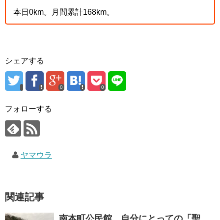
本日0km。月間累計168km。
シェアする
0
0
フォローする
ヤマウラ
関連記事
南本町公民館。自分にとっての「聖