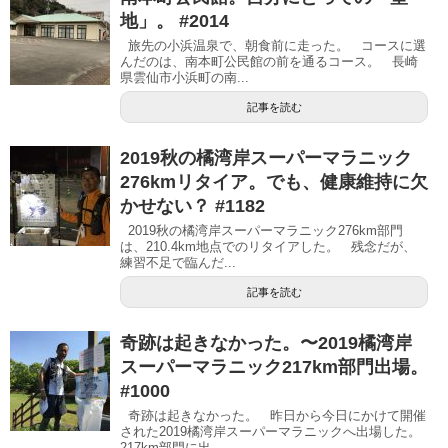
地」。 #2014
旅先の小浜温泉で、朝食前に走った。 コースに選
んだのは、南本町公民館の前を通るコース。 長崎
県雲仙市小浜町の南...
記事を読む
2019秋の橘湾岸スーパーマラニック
276kmリタイア。でも、健康維持に欠
かせない？ #1182
2019秋の橘湾岸スーパーマラニック276km部門
は、210.4km地点でのリタイアした。 残念だが、
練習不足で臨んだ...
記事を読む
奇跡は起きなかった。〜2019橘湾岸
スーパーマラニック217km部門出場。
#1000
奇跡は起きなかった。 昨日から今日にかけて開催
された2019橘湾岸スーパーマラニックへ出場した。
217km部門に出...