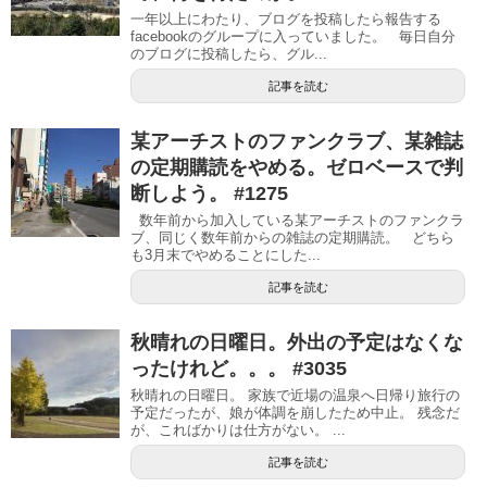
一年以上にわたり、ブログを投稿したら報告する
facebookのグループに入っていました。 毎日自分
のブログに投稿したら、グル...
記事を読む
某アーチストのファンクラブ、某雑誌
の定期購読をやめる。ゼロベースで判
断しよう。 #1275
数年前から加入している某アーチストのファンクラ
ブ、同じく数年前からの雑誌の定期購読。 どちら
も3月末でやめることにした...
記事を読む
秋晴れの日曜日。外出の予定はなくな
ったけれど。。。 #3035
秋晴れの日曜日。 家族で近場の温泉へ日帰り旅行の
予定だったが、娘が体調を崩したため中止。 残念だ
が、こればかりは仕方がない。 ...
記事を読む