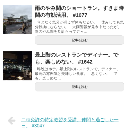
雨のやみ間のショートラン。すきま時
間の有効活用。 #1077
何となく気分が冴えず体もだるい。一休みしても気
分転換にならない。 大雨警報が発令中だったが、
雨のやみ間を見計らって走っ...
記事を読む
最上階のレストランでディナー。で
も、楽しめない。 #1642
昨晩はホテル最上階のレストランで、ディナー。
最高の雰囲気と美味しい食事。 悪くない。 で
も、楽しめな...
記事を読む
二種免許の特定教習を受講。仲間と過ごした一
日。 #3047