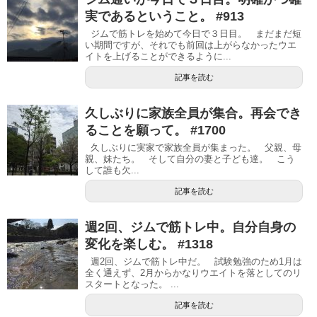
実であるということ。 #913
ジムで筋トレを始めて今日で３日目。 まだまだ短
い期間ですが、それでも前回は上がらなかったウエ
イトを上げることができるように...
記事を読む
久しぶりに家族全員が集合。再会でき
ることを願って。 #1700
久しぶりに実家で家族全員が集まった。 父親、母
親、妹たち。 そして自分の妻と子ども達。 こう
して誰も欠...
記事を読む
週2回、ジムで筋トレ中。自分自身の
変化を楽しむ。 #1318
週2回、ジムで筋トレ中だ。 試験勉強のため1月は
全く通えず、2月からかなりウエイトを落としてのリ
スタートとなった。 ...
記事を読む