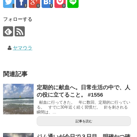
0
0
フォローする
ヤマウラ
関連記事
定期的に献血へ。日常生活の中で、人
の役に立てること。 #1556
献血に行ってきた。 年に数回、定期的に行ってい
る。 すでに30年近く続く習慣だ。 針を刺される
瞬間は、...
記事を読む
ジム通いが今日で３日目。明確かつ確