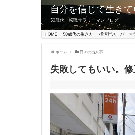
自分を信じて生きて
50歳代、転職サラリーマンブログ
HOME
50歳代の生き方
橘湾岸スーパーマ
ホーム
日々の出来事
失敗してもいい。修正