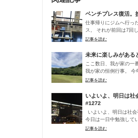
ベンチプレス復活。挑
仕事帰りにジムへ行った
ス。 それが前回は7回し
記事を読む
未来に楽しみがあるとい
ここ数日、我が家の一番
我が家の恒例行事。 今
記事を読む
いよいよ、明日は社
#1272
いよいよ、明日は社会
今日は一日中勉強していた
記事を読む