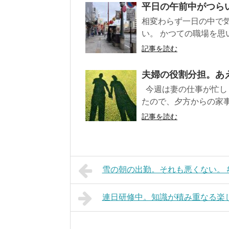
平日の午前中がつらい
相変わらず一日の中で
い。 かつての職場を思
記事を読む
夫婦の役割分担。あえ
今週は妻の仕事が忙し
たので、夕方からの家事
記事を読む
雪の朝の出勤。それも悪くない。 #3
連日研修中。知識が積み重なる楽しさ