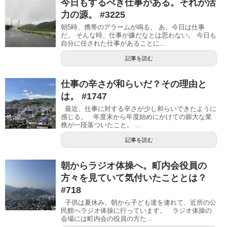
今日もするべき仕事がある。それが活
力の源。 #3225
朝5時、携帯のアラームが鳴る。 あ、今日は仕事
だ。 そんな時、仕事が嫌だなとは思わない。 今日も
自分に任された仕事があることに...
記事を読む
仕事の辛さが和らいだ？その理由と
は。 #1747
最近、仕事に対する辛さが少し和らいできたように
感じる。 年度末から年度始めにかけての膨大な業
務が一段落ついたこと。 ...
記事を読む
朝からラジオ体操へ。町内会役員の
方々を見ていて気付いたこととは？
#718
子供は夏休み。朝から子ども達を連れて、近所の公
民館へラジオ体操に行っています。 ラジオ体操の
会場には町内会の役員の方た...