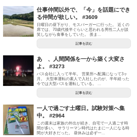
仕事仲間以外で、「今」を話題にでき
る仲間が欲しい。 #3609
日曜日の昼下がり、モスバーガーに行った。 近くの
席では、70歳代後半ぐらいと思われる男性二人が談
笑しながら食事をしていた。 羨ま...
記事を読む
あゝ、人間関係を一から築く大変さ
よ。 #3273
バス会社に入って半年。 営業所へ配属になって3ヶ
月。 大型車運転の素人で入社したのが、半年経った
今では大型バスを運転している。 ...
記事を読む
一人で過ごす土曜日。試験対策へ集
中。 #2964
この週末は家族の外出が続き、自宅で一人過ごす時
間が多い。 サラリーマン時代はたまに一人になる時
間が大好きだった。 昼休みは必ず一...