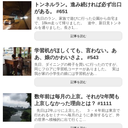
トンネルラン。進み続ければ必ず出口
がある。 #651
先日のラン、家族で遊びに行った公園から自宅ま
で、18km走って帰りました。 途中、新日見トンネ
ルを通りました。長さ1,...
記事を読む
学習机がほしくても、言わない。あ
あ、娘のかわいさよ。 #543
先日、ダイニングの椅子を買いに行ったのですが、
同じフロアに学習机コーナーがありました。 実は
我が家の小学生の娘には学習机があ...
記事を読む
数年前は毎月の上京。それが2年間も
上京しなかった理由とは？ #1111
先日は2年ぶりに上京した。 ３・４年前は東京で
行われるセミナーへ毎月のように参加するなど、外
の世界へ積極的に出て行くこ...
記事を読む