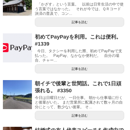
「かざす」という言葉。 以前は日常生活の中で使
う言葉ではなかった。 それが今では、ＱＲコード
決済の普及で、コン...
記事を読む
初めてPayPayを利用。これは便利。
#1339
今日、タクシーを利用した際、初めてPayPayで支
払った。 PayPay、なかなか便利だ。 自分の場
合、チャー...
記事を読む
朝イチで後輩と世間話。これで1日頑
張れる。 #3350
今日は日曜日だが、一日仕事。 朝から仕事場に行く
と後輩がいた。 まだ営業所に配属されて数ヶ月の自
分にとって、数少ない後輩。 そ...
記事を読む