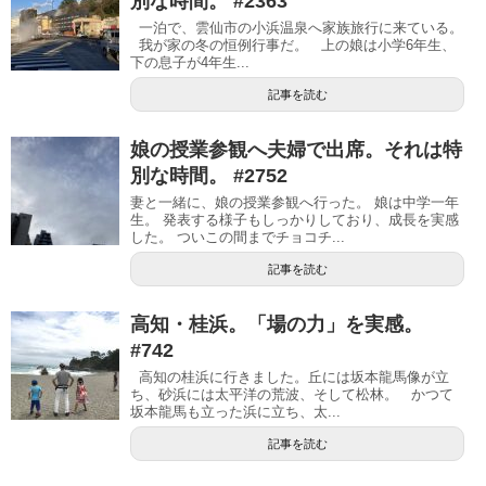
別な時間。 #2363
一泊で、雲仙市の小浜温泉へ家族旅行に来ている。
我が家の冬の恒例行事だ。 上の娘は小学6年生、
下の息子が4年生...
記事を読む
娘の授業参観へ夫婦で出席。それは特
別な時間。 #2752
妻と一緒に、娘の授業参観へ行った。 娘は中学一年
生。 発表する様子もしっかりしており、成長を実感
した。 ついこの間までチョコチ...
記事を読む
高知・桂浜。「場の力」を実感。
#742
高知の桂浜に行きました。丘には坂本龍馬像が立
ち、砂浜には太平洋の荒波、そして松林。 かつて
坂本龍馬も立った浜に立ち、太...
記事を読む