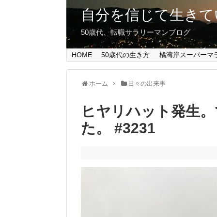
自分を信じて生きて
50歳代、転職サラリーマンブログ
HOME
50歳代の生き方
橘湾岸スーパーマ
ホーム
日々の出来事
ヒヤリハット発生。
た。 #3231