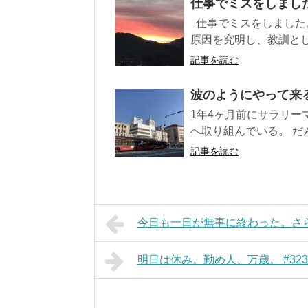
仕事でミスをしました
仕事でミスをしました
原因を究明し、教訓とし
記事を読む
波のようにやって来る
1年4ヶ月前にサラリー
へ取り組んでいる。 だん
記事を読む
今日も一日が無事に終わった。さらに
明日は休み。勤め人、万歳。 #323