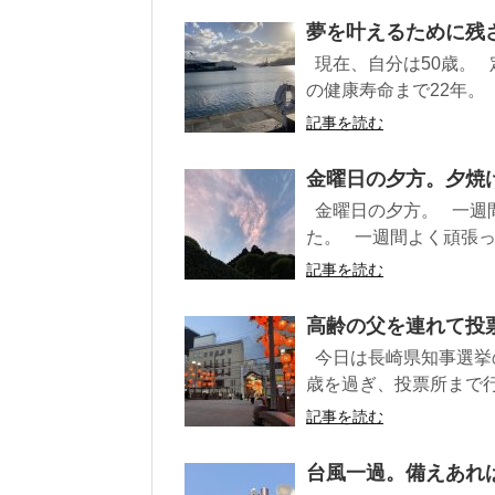
夢を叶えるために残さ
現在、自分は50歳。 
の健康寿命まで22年。 ..
記事を読む
金曜日の夕方。夕焼け
金曜日の夕方。 一週
た。 一週間よく頑張った
記事を読む
高齢の父を連れて投票
今日は長崎県知事選挙
歳を過ぎ、投票所まで行く
記事を読む
台風一過。備えあれば