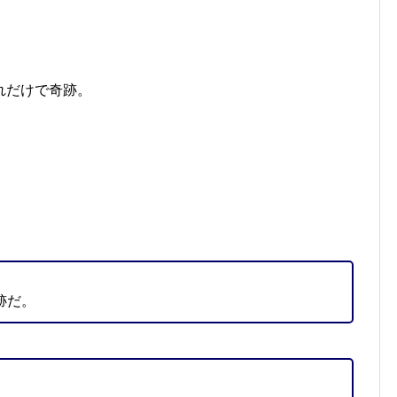
れだけで奇跡。
跡だ。