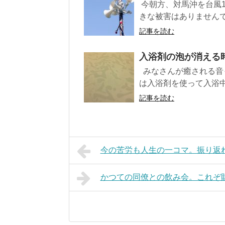
今朝方、対馬沖を台風
きな被害はありませんで
記事を読む
入浴剤の泡が消える時
みなさんが癒される音
は入浴剤を使って入浴中
記事を読む
今の苦労も人生の一コマ。振り返れば
かつての同僚との飲み会。これぞ財産