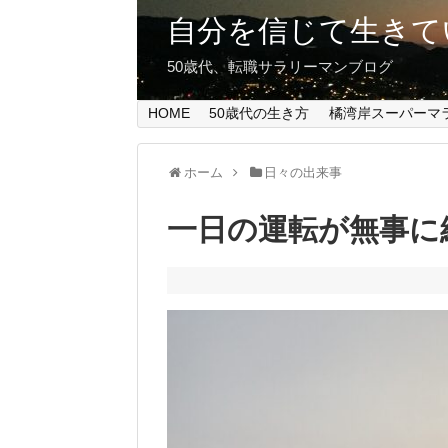
自分を信じて生きて
50歳代、転職サラリーマンブログ
HOME
50歳代の生き方
橘湾岸スーパーマ
ホーム
日々の出来事
一日の運転が無事に終