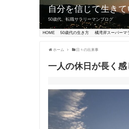
自分を信じて生きて
50歳代、転職サラリーマンブログ
HOME
50歳代の生き方
橘湾岸スーパーマ
ホーム
日々の出来事
一人の休日が長く感じ