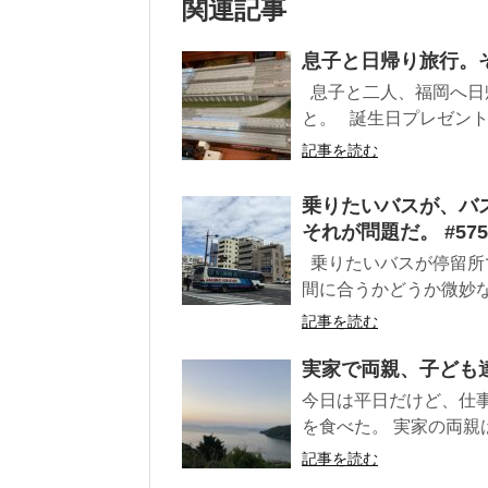
関連記事
息子と日帰り旅行。そ
息子と二人、福岡へ日
と。 誕生日プレゼント
記事を読む
乗りたいバスが、バ
それが問題だ。 #575
乗りたいバスが停留所
間に合うかどうか微妙な
記事を読む
実家で両親、子ども達
今日は平日だけど、仕
を食べた。 実家の両親は
記事を読む