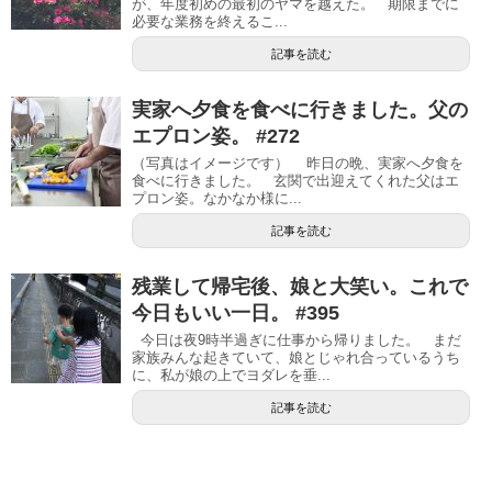
が、年度初めの最初のヤマを越えた。 期限までに
必要な業務を終えるこ...
記事を読む
実家へ夕食を食べに行きました。父の
エプロン姿。 #272
（写真はイメージです） 昨日の晩、実家へ夕食を
食べに行きました。 玄関で出迎えてくれた父はエ
プロン姿。なかなか様に...
記事を読む
残業して帰宅後、娘と大笑い。これで
今日もいい一日。 #395
今日は夜9時半過ぎに仕事から帰りました。 まだ
家族みんな起きていて、娘とじゃれ合っているうち
に、私が娘の上でヨダレを垂...
記事を読む