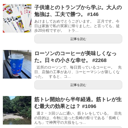
子供達とのトランプから学ぶ。大人の
勉強は、工夫で勝つ。 #146
あけましておめでとうございます。 正月です。今
日は家族で私の実家に帰りました。と言っても、徒
歩20分程ですが。 トラ...
記事を読む
ローソンのコーヒーが美味しくなっ
た。日々の小さな幸せ。 #2268
近所のローソンで、毎日買っているコーヒー。 先
日、店舗の工事があり、コーヒーマシンが新しくな
った。 すると、コ...
記事を読む
筋トレ開始から半年経過。筋トレが生
む最大の効果とは？ #1096
週２・３回ジムに通い、筋トレをしている。 目先
の目的は、今秋に迫った長崎の祭りである「長崎く
んち」で神輿守の大役をしっ...