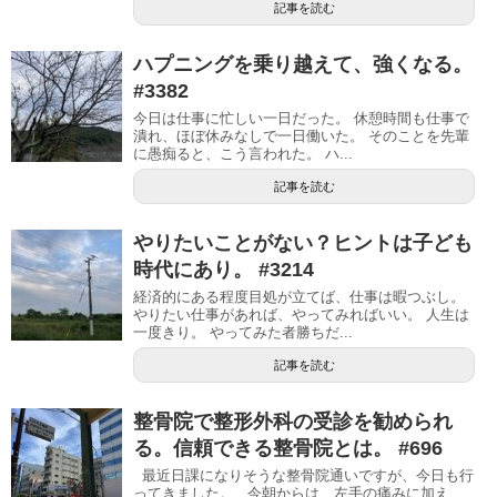
記事を読む
ハプニングを乗り越えて、強くなる。
#3382
今日は仕事に忙しい一日だった。 休憩時間も仕事で
潰れ、ほぼ休みなしで一日働いた。 そのことを先輩
に愚痴ると、こう言われた。 ハ...
記事を読む
やりたいことがない？ヒントは子ども
時代にあり。 #3214
経済的にある程度目処が立てば、仕事は暇つぶし。
やりたい仕事があれば、やってみればいい。 人生は
一度きり。 やってみた者勝ちだ...
記事を読む
整骨院で整形外科の受診を勧められ
る。信頼できる整骨院とは。 #696
最近日課になりそうな整骨院通いですが、今日も行
ってきました。 今朝からは、左手の痛みに加え、