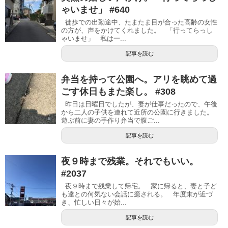
ゃいませ」 #640
徒歩での出勤途中、たまたま目が合った高齢の女性
の方が、声をかけてくれました。 「行ってらっし
ゃいませ」 私は一...
記事を読む
弁当を持って公園へ。アリを眺めて過
ごす休日もまた楽し。 #308
昨日は日曜日でしたが、妻が仕事だったので、午後
から二人の子供を連れて近所の公園に行きました。
遊ぶ前に妻の手作り弁当で腹ご...
記事を読む
夜９時まで残業。それでもいい。
#2037
夜９時まで残業して帰宅。 家に帰ると、妻と子ど
も達との何気ない会話に癒される。 年度末が近づ
き、忙しい日々が始...
記事を読む