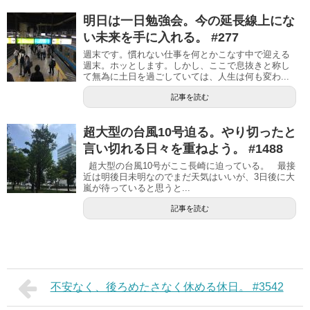
明日は一日勉強会。今の延長線上にな
い未来を手に入れる。 #277
週末です。慣れない仕事を何とかこなす中で迎える
週末。ホッとします。しかし、ここで息抜きと称し
て無為に土日を過ごしていては、人生は何も変わ...
記事を読む
超大型の台風10号迫る。やり切ったと
言い切れる日々を重ねよう。 #1488
超大型の台風10号がここ長崎に迫っている。 最接
近は明後日未明なのでまだ天気はいいが、3日後に大
嵐が待っていると思うと...
記事を読む
不安なく、後ろめたさなく休める休日。 #3542