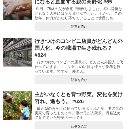
になると直面する親の高齢化 #65
昨日、75歳の父が自宅で転倒しました。幸い骨折な
どもなく大事には至りませんでした。 しかし、この
数年、体力がかなり落ちていることは傍目にも...
記事を読む
行きつけのコンビニ店員がどんどん外
国人化。今の職場で生き残れる？
#824
行きつけのコンビニの店員が、どんどん外国人に代
わっています。 コンビニの店員は様々な業務を行
っています。ですが、外国人...
記事を読む
主がいなくとも育つ野菜。変化を受け
容れ、進もう。 #626
最近朝のみそ汁に使っているほうれん草、妻の母の
実家で育ったものです。妻の母が入院前、丹精込め
て育てていた野菜の一つです。 ...
記事を読む