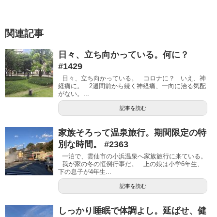
関連記事
日々、立ち向かっている。何に？
#1429
日々、立ち向かっている。 コロナに？ いえ、神
経痛に。 2週間前から続く神経痛、一向に治る気配
がない。...
記事を読む
家族そろって温泉旅行。期間限定の特
別な時間。 #2363
一泊で、雲仙市の小浜温泉へ家族旅行に来ている。
我が家の冬の恒例行事だ。 上の娘は小学6年生、
下の息子が4年生...
記事を読む
しっかり睡眠で体調よし。延ばせ、健