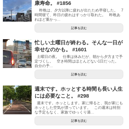
康寿命。 #1856
昨晩は、夕方以降に疲れが出たため早寝した。 7
時間寝て、昨日の疲れはすっかり取れた。 昨晩あ
れほど重かっ...
記事を読む
忙しい土曜日が終わる。そんな一日が
幸せなのかも。 #1601
土曜日の夜。 仕事は休みだが、朝から夕方まで予
定づくし。 空き時間はほとんどない1日だった。
自分の予...
記事を読む
週末です。ホッとする時間も長い人生
には必要なこと。 #298
週末です。ホッとします。家に帰ると、我が家にも
ホッとした空気が漂っています。 この週末は特別
な予定もなく、家族でゆっくり過...
記事を読む