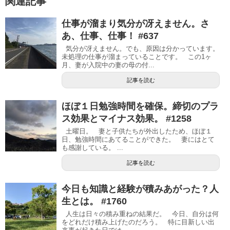
関連記事
仕事が溜まり気分が冴えません。さ
あ、仕事、仕事！ #637
気分が冴えません。でも、原因は分かっています。
未処理の仕事が溜まっていることです。 この1ヶ
月、妻が入院中の妻の母の付...
記事を読む
ほぼ１日勉強時間を確保。締切のプラ
ス効果とマイナス効果。 #1258
土曜日。 妻と子供たちが外出したため、ほぼ１
日、勉強時間にあてることができた。 妻にはとて
も感謝している。 ...
記事を読む
今日も知識と経験が積みあがった？人
生とは。 #1760
人生は日々の積み重ねの結果だ。 今日、自分は何
をどれだけ積み上げたのだろう。 特に目新しい出