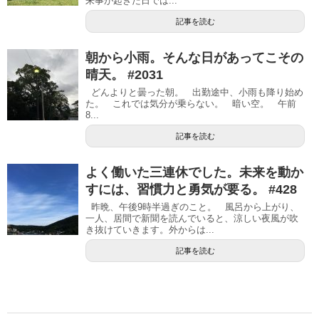
来事が起きた日では...
記事を読む
朝から小雨。そんな日があってこその
晴天。 #2031
どんよりと曇った朝。 出勤途中、小雨も降り始め
た。 これでは気分が乗らない。 暗い空。 午前
8...
記事を読む
よく働いた三連休でした。未来を動か
すには、習慣力と勇気が要る。 #428
昨晩、午後9時半過ぎのこと。 風呂から上がり、
一人、居間で新聞を読んでいると、涼しい夜風が吹
き抜けていきます。外からは...
記事を読む