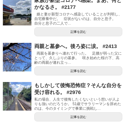
家族が新型コロナへ感染。まあ、何と
かなるさ。 #2177
娘と妻が新型コロナへ感染していることが判明し、
自宅療養中だ。 症状がないのは、自分と息子。
自分と息子の二人で...
記事を読む
両親と墓参へ。後ろ姿に涙。 #2413
両親を墓参りへ連れて行った。 足腰が弱った父に
とって、久しぶりの墓参。 咲き始めた桜の下、高
齢の両親が連れ立っ...
記事を読む
もしかして後悔恐怖症？そんな自分を
受け容れる。 #2976
私の場合、人生で後悔したくないという想いが人よ
りも強いのだろうか。 51歳でサラリーマンを辞めた
のは、今のタイミングで事業に挑戦し...
記事を読む