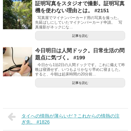
証明写真をスタジオで撮影。証明写真
機を使わない理由とは。 #2151
写真屋でマイナンバーカード用の写真を撮った。
先延ばしにしていたマイナンバーカード申請。 写
真撮影がネックにな...
記事を読む
今日明日は人間ドック。日常生活の問
題点に気づく。 #199
今日から1泊2日の人間ドックです。これに備えて昨
晩は寝酒せず、いつもよりかなり早めに寝ました。
すると、今朝は起床時間の20分前...
記事を読む
タイへの情熱が薄らいだ？これからの情熱の注
ぎ先。 #1826