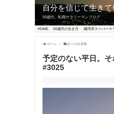
自分を信じて生きて
50歳代、転職サラリーマンブログ
HOME
50歳代の生き方
橘湾岸スーパーマ
ホーム
日々の出来事
予定のない平日。そ
#3025