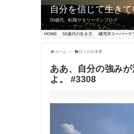
自分を信じて生きて
50歳代、転職サラリーマンブログ
HOME
50歳代の生き方
橘湾岸スーパーマ
ホーム
日々の出来事
ああ、自分の強みが
よ。 #3308