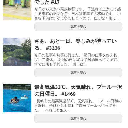
でした #17
今日から東京へ家族旅行です。 子連れで上京して感
じる東京の不便な点、それは電車での移動です。 小
さな子供はすぐに寝てしまうので、仕方なく抱っ...
記事を読む
さあ、あと一日。楽しみが待ってい
る。 #3236
今日の仕事を無事に終えた。 明日の仕事を終えれ
ば、二連休。 明日の夜は家族で居酒屋へ行く予定。
すでに店も予約した。 明日は...
記事を読む
最高気温33℃、天気晴れ。プール一択
の日曜日。 #1469
長崎市の最高気温33℃、天気晴れ。 プール日和の
日曜日、子供たちを連れて市民プールへ行ってき
た。 それほど混ん...
記事を読む