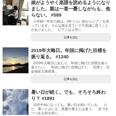
娘がようやく楽譜を読めるようになり
ました。親は一喜一憂しながらも、焦
らない。 #589
小学校一年生の娘は、4年ぐらい前からピアノを習
っています。そんな娘を見ていて不思議に思うこと
がありました。 ピアノは上手に...
記事を読む
2019年大晦日。年頭に掲げた目標を
振り返る。 #1240
2019年大晦日にあたり、年頭に掲げた目標を振り
返りたい。 年頭に掲げた目標は3つ。 目標１．社
会福祉士講座通...
記事を読む
暑い日が続く。でも、そろそろ終わ
り？ #1891
10月中旬になっても、暑い日が続いている。 た
だ、暑いとはいえ、真夏の暑さとは違う。 近づき
つつある秋を前に、...