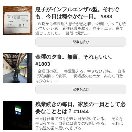
息子がインフルエンザA型。それで
も、今日は穏やかな一日。 #883
昨晩から年長組の息子が熱と咳。今朝になっても続
いていたため、看護休暇を取り、息子と二人、家で
過ごしました。 普段は元気...
記事を読む
金曜の夕食。無言、それもいい。
#1803
金曜日の夜。 毎週迎える、幸せなひと時。 自宅
で家族揃って食事。 安堵感のためか、みんな口数
は少ない。...
記事を読む
残業続きの毎日。家族の一員として必
要なこととは？ #1044
平日は仕事で帰りが遅い日が続いている。 そんな
平日夜でも、自分には家での役割がある。 それは
子供達の歯を磨いてあげる...