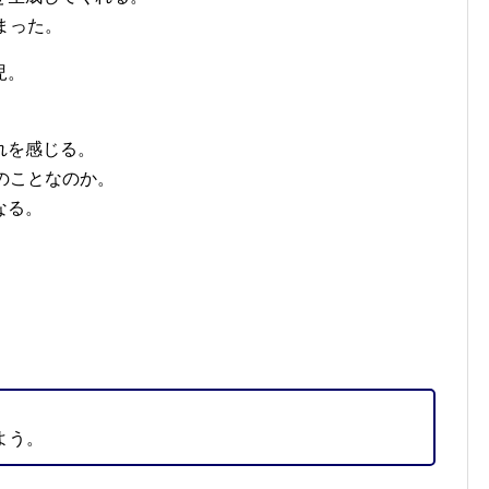
まった。
児。
。
れを感じる。
のことなのか。
なる。
。
よう。