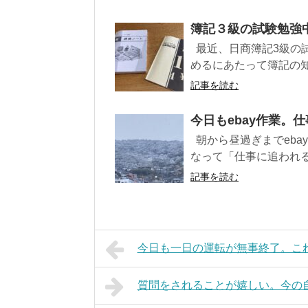
簿記３級の試験勉強中
最近、日商簿記3級の
めるにあたって簿記の知識
記事を読む
今日もebay作業。仕
朝から昼過ぎまでeba
なって「仕事に追われる」
記事を読む
今日も一日の運転が無事終了。これで
質問をされることが嬉しい。今の自分