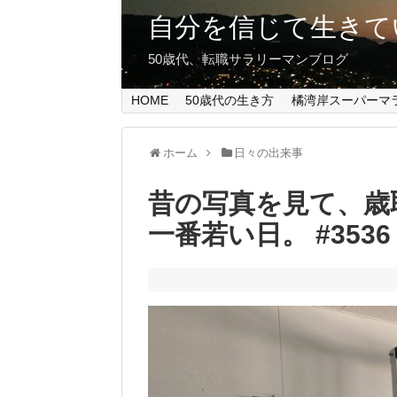
自分を信じて生きて
50歳代、転職サラリーマンブログ
HOME
50歳代の生き方
橘湾岸スーパーマ
ホーム
日々の出来事
昔の写真を見て、歳
一番若い日。 #3536